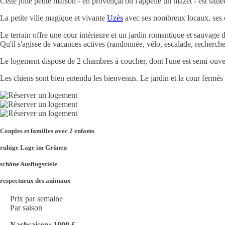
Cette jolie petite maison - en provençal on l'appelle un mazet - est situ
La petite ville magique et vivante
Uzès
avec ses nombreux locaux, ses ch
Le terrain offre une cour intérieure et un jardin romantique et sauvag
Qu'il s'agisse de vacances actives (randonnée, vélo, escalade, recherche
Le logement dispose de 2 chambres à coucher, dont l'une est semi-ouvert
Les chiens sont bien entendu les bienvenus. Le jardin et la cour fermés le
Couples et familles avec 2 enfants
ruhige Lage im Grünen
schöne Ausflugsziele
respectueux des animaux
Prix par semaine
Par saison
Nachsaison: 1000 €