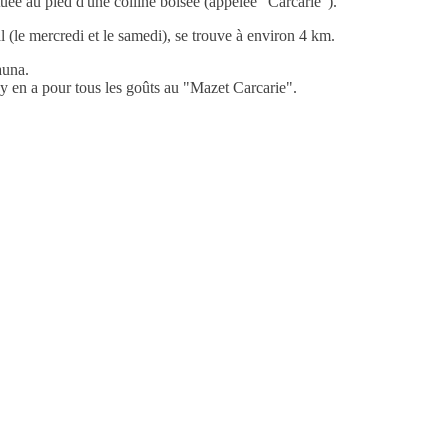
ituée au pied d'une colline boisée (appelée "Carcarie").
 (le mercredi et le samedi), se trouve à environ 4 km.
auna.
l y en a pour tous les goûts au "Mazet Carcarie".