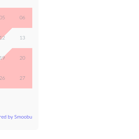
05
06
12
13
19
20
26
27
red by Smoobu