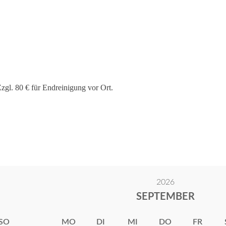
gl. 80 € für Endreinigung vor Ort.
2026
SEPTEMBER
SO
MO
DI
MI
DO
FR