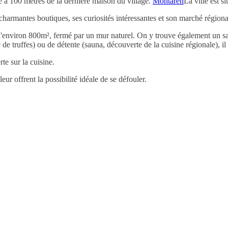
ée à 100 mètres de la dernière maison du village.
Montaren
La ville est s
armantes boutiques, ses curiosités intéressantes et son marché régional
e d'environ 800m², fermé par un mur naturel. On y trouve également un s
 de truffes) ou de détente (sauna, découverte de la cuisine régionale), i
e sur la cuisine.
ur offrent la possibilité idéale de se défouler.